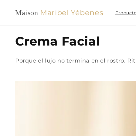
Ir
directamente
Maribel Yébenes
Maison
al contenido
Product
C
Crema Facial
o
Porque el lujo no termina en el rostro. Ri
l
e
c
c
i