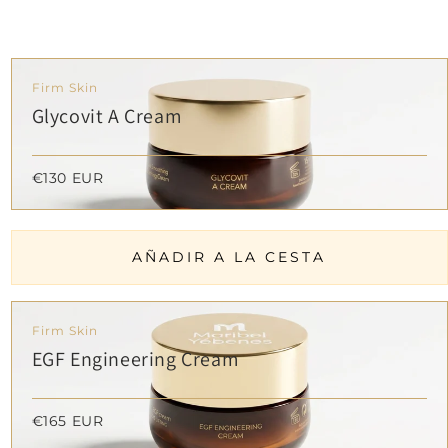
Firm Skin
Glycovit A Cream
€130 EUR
AÑADIR A LA CESTA
Firm Skin
EGF Engineering Cream
€165 EUR