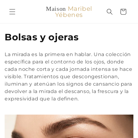
Ir
directamente
Maribel
Maison
Carrito
al contenido
Yébenes
C
Bolsas y ojeras
o
La mirada es la primera en hablar. Una colección
l
específica para el contorno de los ojos, donde
cada noche corta y cada jornada intensa se hace
e
visible. Tratamientos que descongestionan,
c
iluminan y atenúan los signos de cansancio para
devolver a la mirada el descanso, la frescura y la
c
expresividad que la definen.
i
ó
n